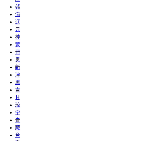
赣
渝
辽
云
桂
蒙
晋
贵
新
津
黑
吉
甘
琼
宁
青
藏
台