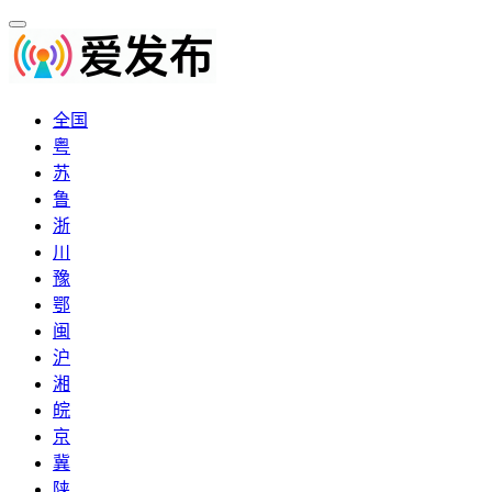
全国
粤
苏
鲁
浙
川
豫
鄂
闽
沪
湘
皖
京
冀
陕