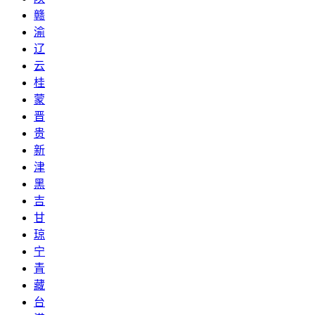
赣
渝
辽
云
桂
蒙
晋
贵
新
津
黑
吉
甘
琼
宁
青
藏
台