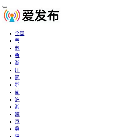
全国
粤
苏
鲁
浙
川
豫
鄂
闽
沪
湘
皖
京
冀
陕