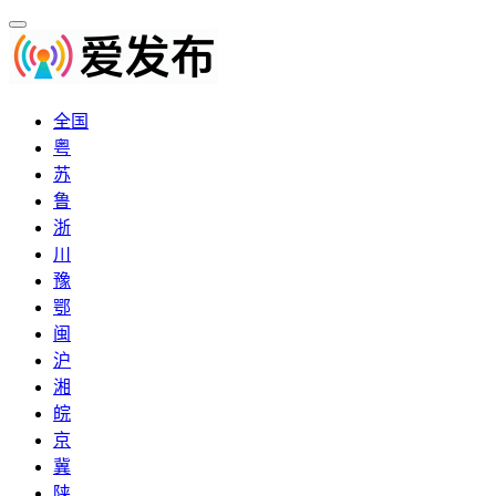
全国
粤
苏
鲁
浙
川
豫
鄂
闽
沪
湘
皖
京
冀
陕