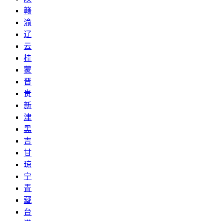
赣
渝
辽
云
桂
蒙
晋
贵
新
津
黑
吉
甘
琼
宁
青
藏
台