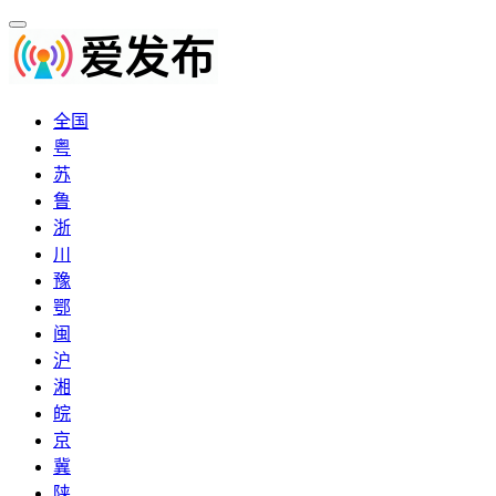
全国
粤
苏
鲁
浙
川
豫
鄂
闽
沪
湘
皖
京
冀
陕