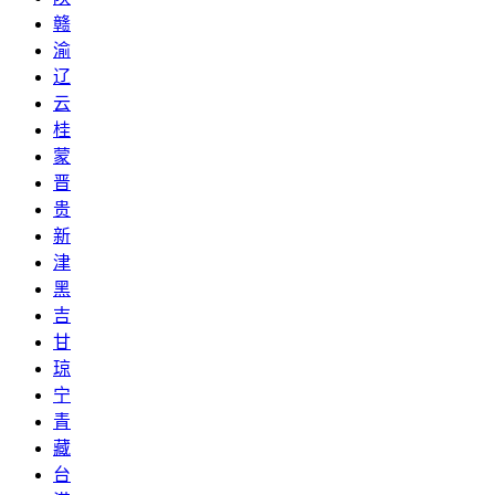
赣
渝
辽
云
桂
蒙
晋
贵
新
津
黑
吉
甘
琼
宁
青
藏
台