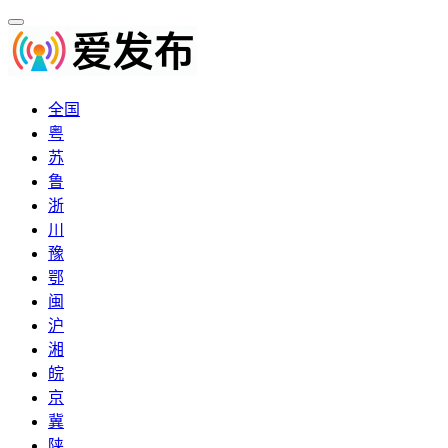
全国
粤
苏
鲁
浙
川
豫
鄂
闽
沪
湘
皖
京
冀
陕