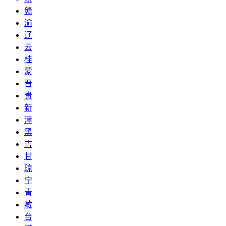
赣
渝
辽
云
桂
蒙
晋
贵
新
津
黑
吉
甘
琼
宁
青
藏
台