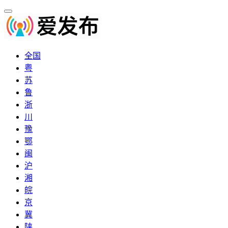
全国
粤
苏
鲁
浙
川
豫
鄂
闽
沪
湘
皖
京
冀
陕