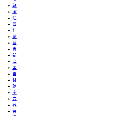
赣
渝
辽
云
桂
蒙
晋
贵
新
津
黑
吉
甘
琼
宁
青
藏
台