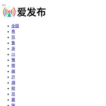
全国
粤
苏
鲁
浙
川
豫
鄂
闽
沪
湘
皖
京
冀
陕