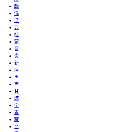
赣
渝
辽
云
桂
蒙
晋
贵
新
津
黑
吉
甘
琼
宁
青
藏
台