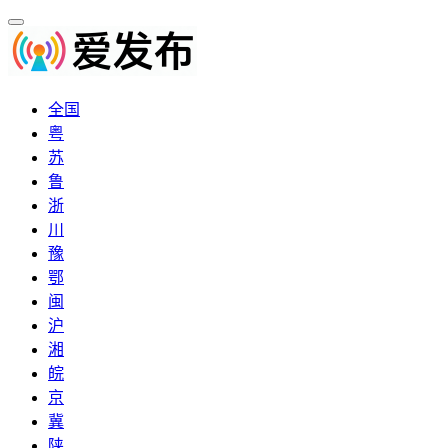
全国
粤
苏
鲁
浙
川
豫
鄂
闽
沪
湘
皖
京
冀
陕