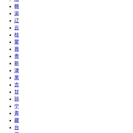
赣
渝
辽
云
桂
蒙
晋
贵
新
津
黑
吉
甘
琼
宁
青
藏
台