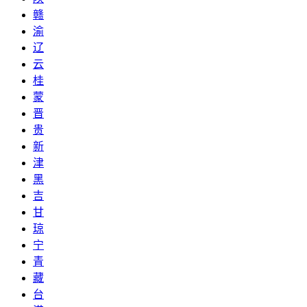
赣
渝
辽
云
桂
蒙
晋
贵
新
津
黑
吉
甘
琼
宁
青
藏
台