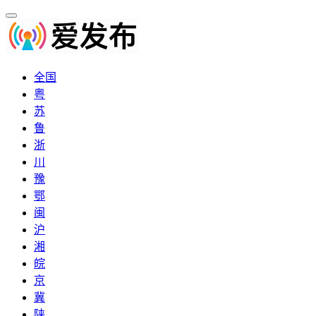
全国
粤
苏
鲁
浙
川
豫
鄂
闽
沪
湘
皖
京
冀
陕