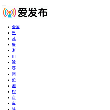
全国
粤
苏
鲁
浙
川
豫
鄂
闽
沪
湘
皖
京
冀
陕