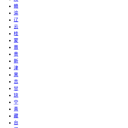
赣
渝
辽
云
桂
蒙
晋
贵
新
津
黑
吉
甘
琼
宁
青
藏
台