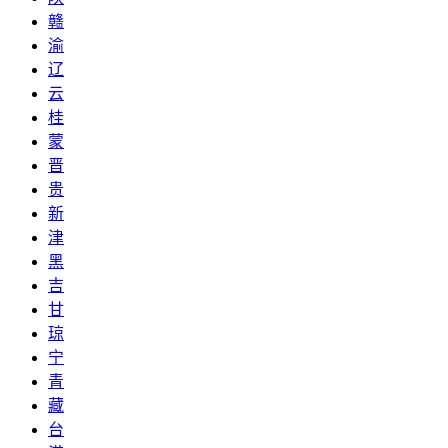
赣
渝
辽
云
桂
蒙
晋
贵
新
津
黑
吉
甘
琼
宁
青
藏
台