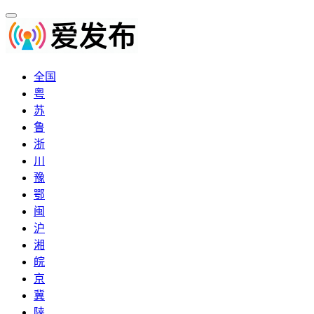
全国
粤
苏
鲁
浙
川
豫
鄂
闽
沪
湘
皖
京
冀
陕