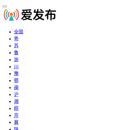
全国
粤
苏
鲁
浙
川
豫
鄂
闽
沪
湘
皖
京
冀
陕