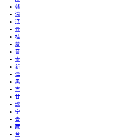
赣
渝
辽
云
桂
蒙
晋
贵
新
津
黑
吉
甘
琼
宁
青
藏
台