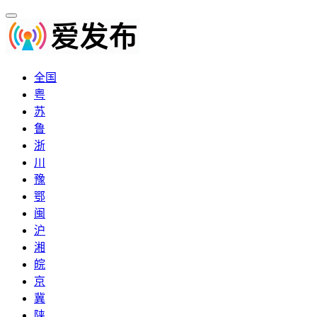
全国
粤
苏
鲁
浙
川
豫
鄂
闽
沪
湘
皖
京
冀
陕