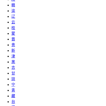
赣
渝
辽
云
桂
蒙
晋
贵
新
津
黑
吉
甘
琼
宁
青
藏
台