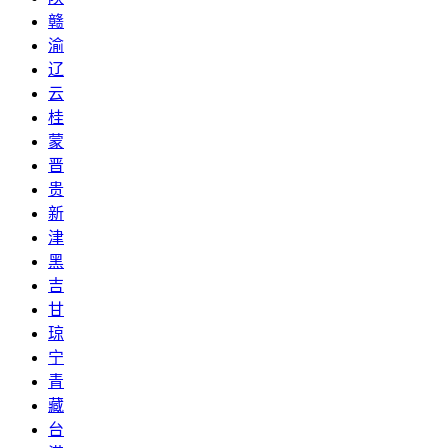
赣
渝
辽
云
桂
蒙
晋
贵
新
津
黑
吉
甘
琼
宁
青
藏
台