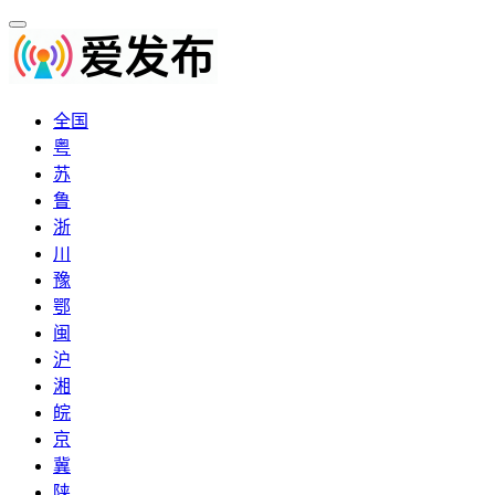
全国
粤
苏
鲁
浙
川
豫
鄂
闽
沪
湘
皖
京
冀
陕