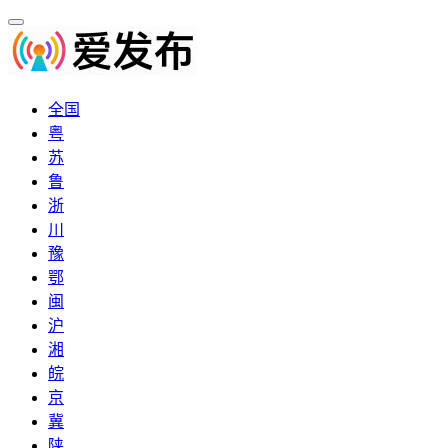
全国
粤
苏
鲁
浙
川
豫
鄂
闽
沪
湘
皖
京
冀
陕