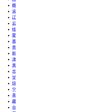
赣
渝
辽
云
桂
蒙
晋
贵
新
津
黑
吉
甘
琼
宁
青
藏
台