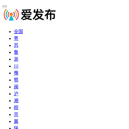
全国
粤
苏
鲁
浙
川
豫
鄂
闽
沪
湘
皖
京
冀
陕