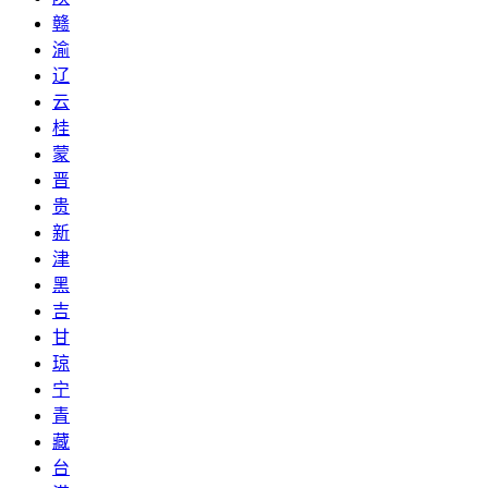
赣
渝
辽
云
桂
蒙
晋
贵
新
津
黑
吉
甘
琼
宁
青
藏
台