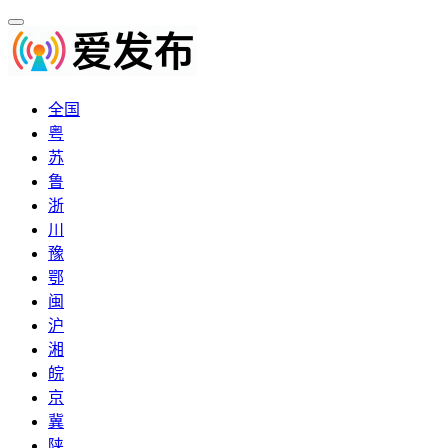
全国
粤
苏
鲁
浙
川
豫
鄂
闽
沪
湘
皖
京
冀
陕